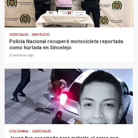
1 min read
JUDICIALES
SINCELEJO
Policía Nacional recuperó motocicleta reportada
como hurtada en Sincelejo
2 semanas ago
2 min read
COLOMBIA
JUDICIALES