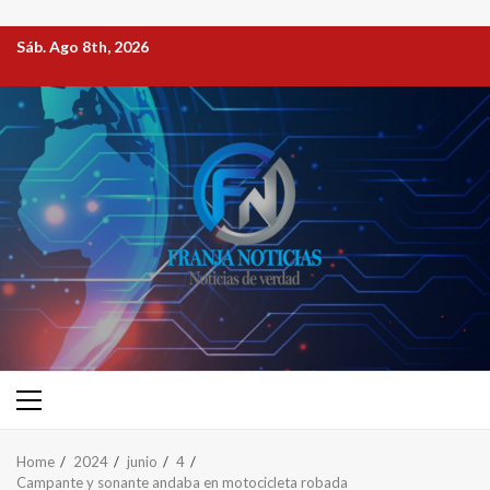
Sáb. Ago 8th, 2026
Home
2024
junio
4
Campante y sonante andaba en motocicleta robada