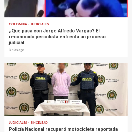
2 min read
COLOMBIA
JUDICIALES
¿Que pasa con Jorge Alfredo Vargas? El
reconocido periodista enfrenta un proceso
judicial
3 días ago
1 min read
JUDICIALES
SINCELEJO
Policía Nacional recuperó motocicleta reportada