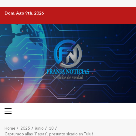
Dom. Ago 9th, 2026
Home
2025
junio
18
Capturado alias “Papas”, presunto sicario en Tuluá