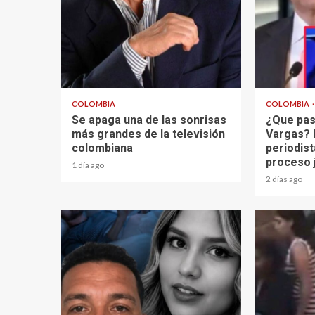
1 min read
2 min read
COLOMBIA
COLOMBIA
Se apaga una de las sonrisas
¿Que pas
más grandes de la televisión
Vargas? 
colombiana
periodist
proceso 
1 día ago
2 días ago