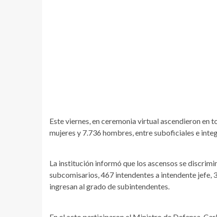
Este viernes, en ceremonia virtual ascendieron en t
mujeres y 7.736 hombres, entre suboficiales e integr
La institución informó que los ascensos se discrimi
subcomisarios, 467 intendentes a intendente jefe, 
ingresan al grado de subintendentes.
En el acto participaron el Ministro de Defensa, Carl