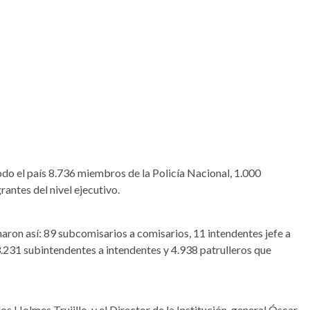
odo el país 8.736 miembros de la Policía Nacional, 1.000
antes del nivel ejecutivo.
naron así: 89 subcomisarios a comisarios, 11 intendentes jefe a
3.231 subintendentes a intendentes y 4.938 patrulleros que
os Holmes Trujillo, y el Director de la Institución, general Óscar