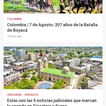
2 min read
COLOMBIA
Colombia | 7 de Agosto: 207 años de la Batalla
de Boyacá
7 horas ago
1 min read
JUDICIALES
SINCELEJO
Estas son las 5 noticias judiciales que marcan
la agenda en Sincelejo y Sucre